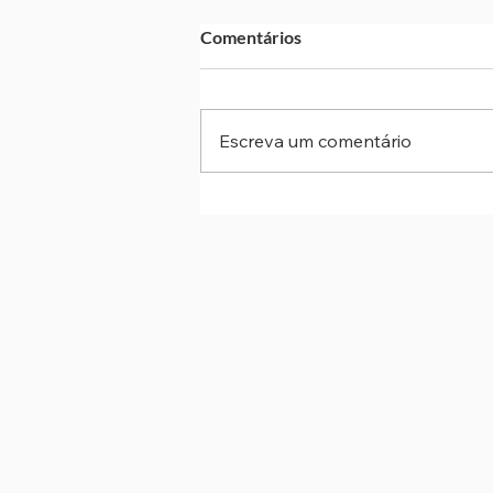
Comentários
Escreva um comentário
Metrô de SP abre inscrições p
processo seletivo de estágio
técnico e superior