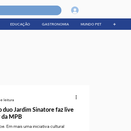
Login
EDUCAÇÃO
GASTRONOMIA
MUNDO PET
➕
e leitura
 duo Jardim Sinatore faz live
r da MPB
e. Em mais uma iniciativa cultural