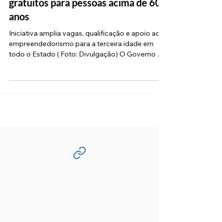
SP lança Trampolim 60+: novo
programa oferece emprego e cursos
gratuitos para pessoas acima de 60
anos
Iniciativa amplia vagas, qualificação e apoio ao
empreendedorismo para a terceira idade em
todo o Estado ( Foto: Divulgação) O Governo de
São Paulo lançou o Trampolim 60+ , programa
da Secretaria de Desenvolvimento Econômico
voltado a ampliar a empregabilidade,
qualificação profissional e inclusão produtiva da
população com mais de 60 anos. A iniciativa
reforça a diretriz do governador Tarcísio de
Freitas de valorizar o trabalho sênior e combater
a discriminação etária no me