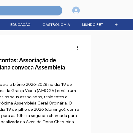
Login
EDUCAÇÃO
GASTRONOMIA
MUNDO PET
➕
 contas: Associação de
iana convoca Assembleia
ara o biênio 2026-2028 no dia 19 de
res da Granja Viana (AMOGV) emitiu um
s os seus associados, residentes e
róxima Assembleia Geral Ordinária. O
dia 19 de julho de 2026 (domingo), com a
para as 10h e a segunda chamada para
 localizada na Avenida Dona Cherubina