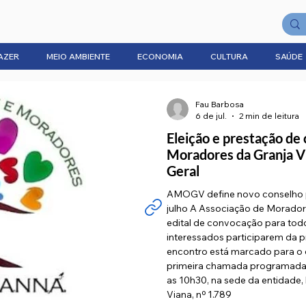
AZER
MEIO AMBIENTE
ECONOMIA
CULTURA
SAÚDE
Fau Barbosa
6 de jul.
2 min de leitura
Eleição e prestação de
Moradores da Granja V
Geral
AMOGV define novo conselho p
julho A Associação de Morado
edital de convocação para todo
interessados participarem da p
encontro está marcado para o 
primeira chamada programada 
as 10h30, na sede da entidade,
Viana, nº 1.789