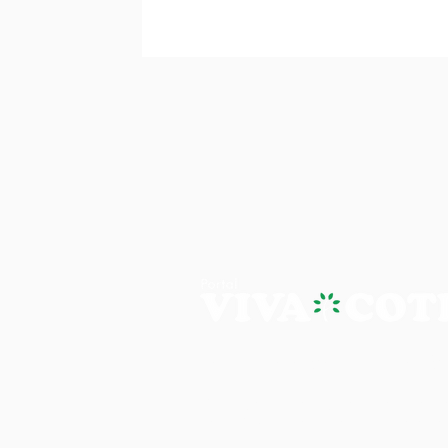
PORTAL VIVA COTIA - A NOTÍ
Os artigos, reportagens e comentári
Portal Viva e são de inteira responsab