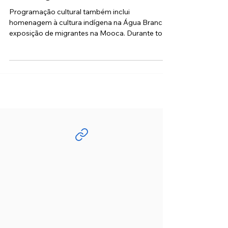
Língua Portuguesa grátis e
homenagem aos Beatles
Programação cultural também inclui
homenagem à cultura indígena na Água Branca e
exposição de migrantes na Mooca. Durante todo
o mês de...