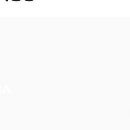
NO
CIA MAIS COMPLETA DA REGIÃO
os, não refletem necessariamente a opinião do
ilidade de seus autores.
CO