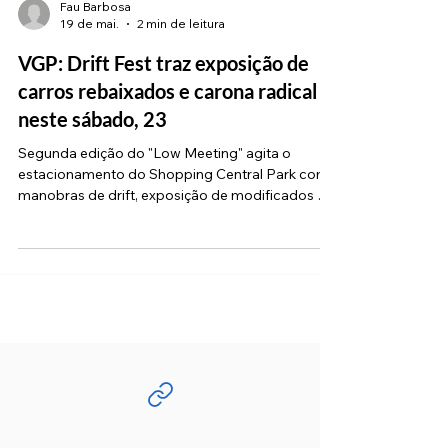
Fau Barbosa
19 de mai.
2 min de leitura
VGP: Drift Fest traz exposição de
carros rebaixados e carona radical
neste sábado, 23
Segunda edição do "Low Meeting" agita o
estacionamento do Shopping Central Park com
manobras de drift, exposição de modificados e
muita adrenalina O Shopping Central Park,
localizado na divisa entre as cidades de Vargem
Grande Paulista e Cotia, recebe no próximo
sábado, dia 23 de maio, a segunda edição do
“Low Meeting – Drift Fest”. O evento promete
reunir famílias e apaixonados por automobilismo
a partir das 17h, no estacionamento do
empreendimento. O “Low Meeting” consolido