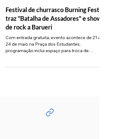
Fau Barbosa
15 de mai.
1 min de leitura
Festival de churrasco Burning Fest
traz "Batalha de Assadores" e shows
de rock a Barueri
Com entrada gratuita, evento acontece de 21 a
24 de maio na Praça dos Estudantes;
programação inclui espaço para troca de
figurinhas da Copa e área kids arueri se prepara
para receber o aroma irresistível do churrasco
fogo de chão. Entre os dias 21 e 24 de maio, a
Praça dos Estudantes (em frente ao Ginásio
José Corrêa) será o palco da 119ª edição do
Burning Fest – Batalha de Assadores. O evento
combina cortes premium, gastronomia variada e
uma programação musical dedicada ao