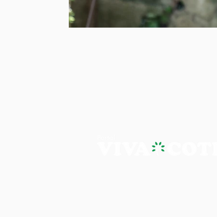
PORTAL VIVA COTIA - A NOTÍ
Os artigos, reportagens e comentári
Portal Viva e são de inteira responsab