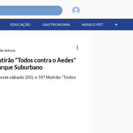
Login
EDUCAÇÃO
GASTRONOMIA
MUNDO PET
➕
de leitura
utirão “Todos contra o Aedes”
Parque Suburbano
 neste sábado (20), o 10º Mutirão “Todos