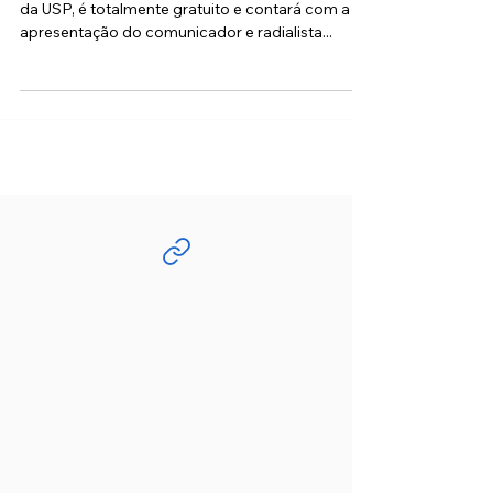
formato digital em outubro
Evento anual, que apresenta carreiras e cursos
da USP, é totalmente gratuito e contará com a
apresentação do comunicador e radialista...