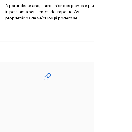
vencimento, formas de pagamento
e descontos
A partir deste ano, carros híbridos plenos e plug-
in passam a ser isentos do imposto Os
proprietários de veículos já podem se
programar...