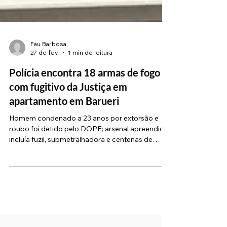
Fau Barbosa
27 de fev.
1 min de leitura
Polícia encontra 18 armas de fogo
com fugitivo da Justiça em
apartamento em Barueri
Homem condenado a 23 anos por extorsão e
roubo foi detido pelo DOPE; arsenal apreendido
incluía fuzil, submetralhadora e centenas de
munições A Polícia Civil, por meio da 2ª
Delegacia de Capturas do Departamento de
Operações Policiais Estratégicas (Dope), realizou
uma importante operação nesta quinta-feira (26)
em Barueri. Os agentes cumpriram um mandado