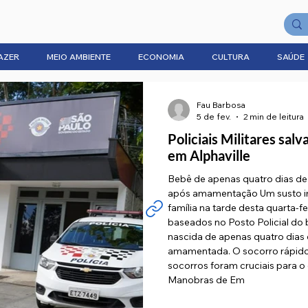
AZER
MEIO AMBIENTE
ECONOMIA
CULTURA
SAÚDE
Fau Barbosa
5 de fev.
2 min de leitura
Policiais Militares sa
em Alphaville
Bebê de apenas quatro dias de 
após amamentação Um susto im
família na tarde desta quarta-fei
baseados no Posto Policial do 
nascida de apenas quatro dias 
amamentada. O socorro rápido 
socorros foram cruciais para o
Manobras de Em