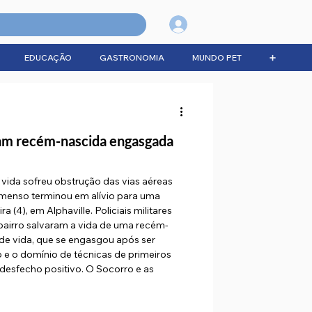
Login
EDUCAÇÃO
GASTRONOMIA
MUNDO PET
➕
lvam recém-nascida engasgada
vida sofreu obstrução das vias aéreas
enso terminou em alívio para uma
ra (4), em Alphaville. Policiais militares
bairro salvaram a vida de uma recém-
de vida, que se engasgou após ser
e o domínio de técnicas de primeiros
 desfecho positivo. O Socorro e as