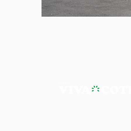
PORTAL VIVA COTIA - A NOTÍ
Os artigos, reportagens e comentári
Portal Viva e são de inteira responsab