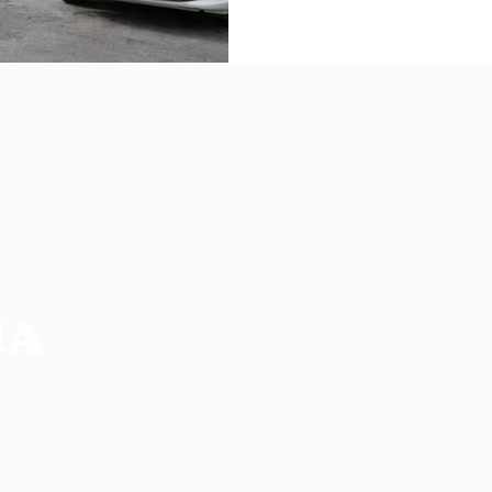
NO
CIA MAIS COMPLETA DA REGIÃO
os, não refletem necessariamente a opinião do
ilidade de seus autores.
CO