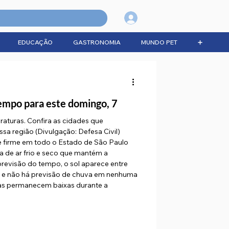
Login
EDUCAÇÃO
GASTRONOMIA
MUNDO PET
➕
tempo para este domingo, 7
raturas. Confira as cidades que
ssa região (Divulgação: Defesa Civil)
 firme em todo o Estado de São Paulo
 de ar frio e seco que mantém a
revisão do tempo, o sol aparece entre
a e não há previsão de chuva em nenhuma
as permanecem baixas durante a