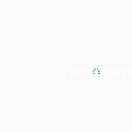
PORTAL VIVA COTIA - A NOTÍ
Os artigos, reportagens e comentári
Portal Viva e são de inteira responsab
É proibida a reprodução, edição e pu
site, sem autorização expressa do Por
imagens do site, em qualquer meio 