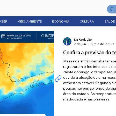
AZER
MEIO AMBIENTE
ECONOMIA
CULTURA
SAÚDE
Da Redação
7 de jun.
2 min de leitura
Confira a previsão do 
Massa de ar frio derruba tempe
registraram o frio intenso na no
Neste domingo, o tempo segue
devido à atuação de uma massa
atmosfera estável. Segundo a p
poucas nuvens ao longo do di
área do estado. As temperatur
madrugada e nas primeiras