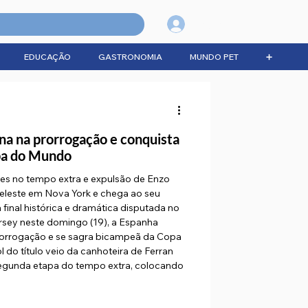
Login
EDUCAÇÃO
GASTRONOMIA
MUNDO PET
➕
na na prorrogação e conquista
pa do Mundo
res no tempo extra e expulsão de Enzo
celeste em Nova York e chega ao seu
final histórica e dramática disputada no
sey neste domingo (19), a Espanha
prorrogação e se sagra bicampeã da Copa
do título veio da canhoteira de Ferran
segunda etapa do tempo extra, colocando