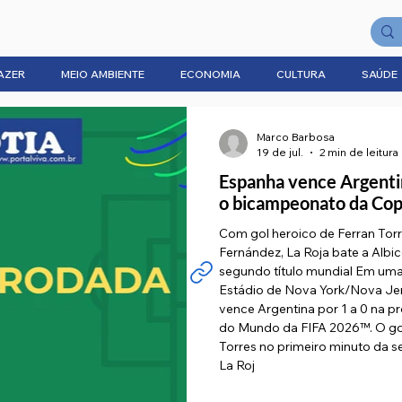
AZER
MEIO AMBIENTE
ECONOMIA
CULTURA
SAÚDE
Marco Barbosa
19 de jul.
2 min de leitura
Espanha vence Argenti
o bicampeonato da Co
Com gol heroico de Ferran Tor
Fernández, La Roja bate a Albi
segundo título mundial Em uma 
Estádio de Nova York/Nova Jer
vence Argentina por 1 a 0 na 
do Mundo da FIFA 2026™. O gol 
Torres no primeiro minuto da 
La Roj