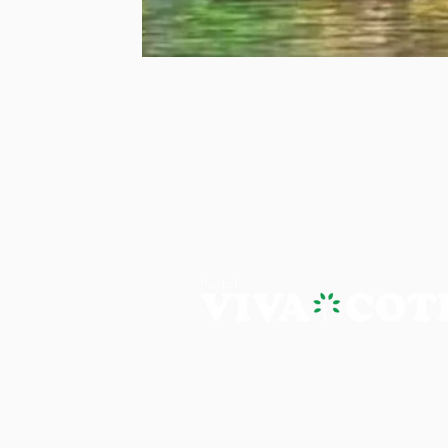
PORTAL VIVA COTIA - A NOTÍ
Os artigos, reportagens e comentári
Portal Viva e são de inteira responsab