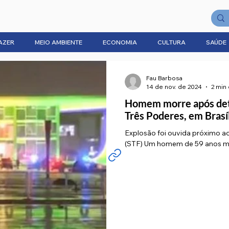
AZER
MEIO AMBIENTE
ECONOMIA
CULTURA
SAÚDE
Fau Barbosa
14 de nov. de 2024
2 min 
Homem morre após deto
Três Poderes, em Brasí
Explosão foi ouvida próximo a
(STF) Um homem de 59 anos mor