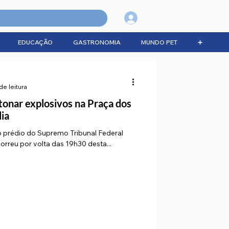
Login
EDUCAÇÃO
GASTRONOMIA
MUNDO PET
➕
de leitura
nar explosivos na Praça dos
lia
o prédio do Supremo Tribunal Federal
reu por volta das 19h30 desta...