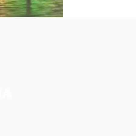
NO
CIA MAIS COMPLETA DA REGIÃO
os, não refletem necessariamente a opinião do
ilidade de seus autores.
CO