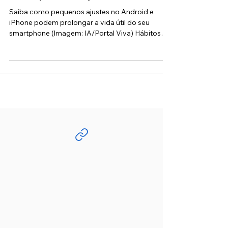
erros comuns que destroem o
desempenho do aparelho
Saiba como pequenos ajustes no Android e
iPhone podem prolongar a vida útil do seu
smartphone (Imagem: IA/Portal Viva) Hábitos
simples do dia a dia podem estar "envelhecendo"
seu celular antes da hora. Muitas vezes, a culpa
daquela lentidão irritante ou da bateria que
acaba rápido não é da idade do aparelho, mas
sim de como o utilizamos. Erros comuns de
configuração e usabilidade afetam diretamente a
saúde do processador e da memória do
smartphone. Para ajudar os leitores a m