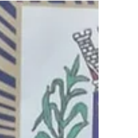
no esporte. A GCF Adriana e o GC Cleano
conquistaram títulos de expressão nacional e
estadual nas últimas semanas, consolidando-se
como referências no Jiu-Jitsu regional.
Campeonato Brasileiro No dia 30 de abril, os
holofotes se voltaram para a GCM de 1ª Classe,
Adriana, que disputou o prestigiado Ca