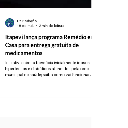
Da Redação
18 de mai.
2 min de leitura
Itapevi lança programa Remédio em
Casa para entrega gratuita de
medicamentos
Iniciativa inédita beneficia inicialmente idosos,
hipertensos e diabéticos atendidos pela rede
municipal de saúde; saiba como vai funcionar
(Imagem:Gabrielly Rodrigues / PMI) A Prefeitura
de Itapevi implantou, nesta segunda-feira (18), o
programa Remédio em Casa, iniciativa inédita no
município que realizará a entrega gratuita de
medicamentos diretamente nas residências de
pacientes cadastrados na rede municipal de