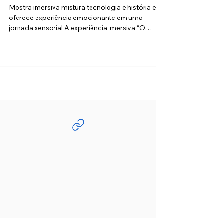
destaque da programação natalina
em São Paulo
Mostra imersiva mistura tecnologia e história e
oferece experiência emocionante em uma
jornada sensorial A experiência imersiva “O
Nazareno Experience” , em cartaz no Visualfarm
Gymnasium, em Santa Cecília, entrou
oficialmente na rota natalina da capital paulista e
já ultrapassou 20 mil visitantes. Misturando fé,
história e tecnologia, o projeto tem se tornado
uma das atrações mais procuradas por famílias,
turistas e grupos religiosos durante o período de
férias e fim de ano.