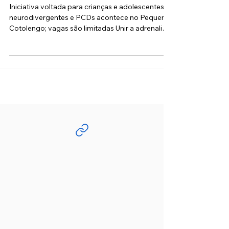
Granja Viana
Iniciativa voltada para crianças e adolescentes
neurodivergentes e PCDs acontece no Pequeno
Cotolengo; vagas são limitadas Unir a adrenalina
das pistas com o bem-estar emocional: essa é a
proposta da 4ª edição do projeto Kart Terapia ,
que acontece no próximo dia 26 de abril, na
Granja Viana, em Cotia. Realizado no Pequeno
Cotolengo, o evento oferece uma vivência
terapêutica única para crianças e adolescentes
neurodivergentes e pessoas com deficiência
(PCDs). O projeto é uma