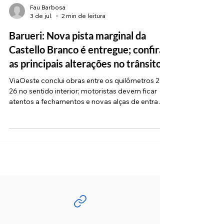
Fau Barbosa
3 de jul.
2 min de leitura
Barueri: Nova pista marginal da
Castello Branco é entregue; confira
as principais alterações no trânsito
ViaOeste conclui obras entre os quilômetros 23 e
26 no sentido interior; motoristas devem ficar
atentos a fechamentos e novas alças de entrada
A concessionária ViaOeste concluiu uma etapa
fundamental nas obras de ampliação da rodovia
Castello Branco com a liberação integral da nova
pista marginal no sentido interior (Oeste). A
liberação abrange o trecho entre os quilômetros
23 e 26, localizados no município de Barueri.
Com a nova configuração viária na rodovia
Castello Branco