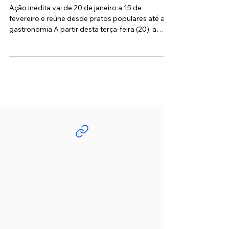
Gastronômico com descontos de
20% em mais de 30 restaurantes
Ação inédita vai de 20 de janeiro a 15 de
fevereiro e reúne desde pratos populares até alta
gastronomia A partir desta terça-feira (20), a
cidade se transforma em um verdadeiro roteiro
de sabores com o início do Festival
Gastronômico de Cotia . Promovido pela
Secretaria de Turismo, o evento reúne mais de
30 estabelecimentos que servirão menus
completos com um desconto exclusivo de 20% .
A iniciativa busca não apenas atrair visitantes,
mas também oferecer ao morador a chance d