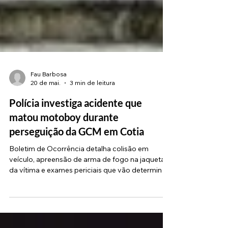
Fau Barbosa
20 de mai.
3 min de leitura
Polícia investiga acidente que
matou motoboy durante
perseguição da GCM em Cotia
Boletim de Ocorrência detalha colisão em
veículo, apreensão de arma de fogo na jaqueta
da vítima e exames periciais que vão determinar
a dinâmica exata dos fatos A Polícia Civil de
Cotia registrou como "Morte Suspeita - Morte
Acidental" a ocorrência que resultou no