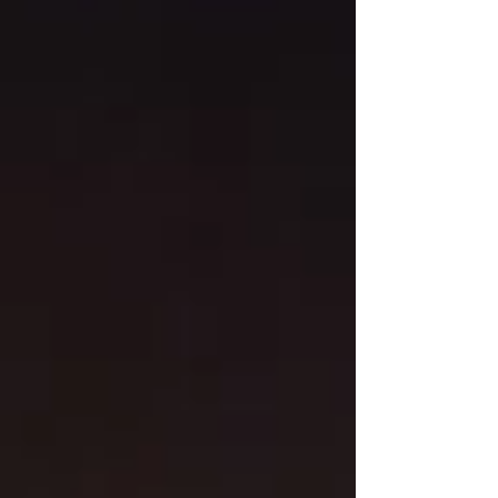
falecimento de um motoboy de 26 anos na tarde
da última segunda-feira (18), no Jardim Eliane. O
caso teve início durante um acompanhamento
tático realizado por equipes da Guarda Civil
Municipal (GCM) e terminou em