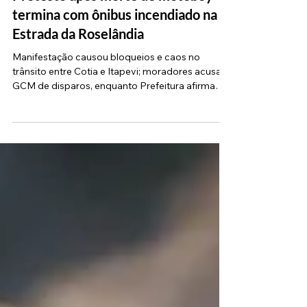
Fau Barbosa
20 de mai.
4 min de leitura
Protesto após morte de motoboy
termina com ônibus incendiado na
Estrada da Roselândia
Manifestação causou bloqueios e caos no
trânsito entre Cotia e Itapevi; moradores acusam
GCM de disparos, enquanto Prefeitura afirma
que jovem morreu após colisão em fuga Por
volta das 17h40 desta terça-feira, 19, um
protesto na altura do km 40+300 da Rodovia
Nelson Tranchesi (antiga Estrada da Roselândia)
reuniu dezenas de moradores e terminou em
revolta, tensão e destruição, no Pq. Rizzo, em
Cotia. A manifestação ocorreu após a morte de
um motoboy de 25 anos, ocorrida no di