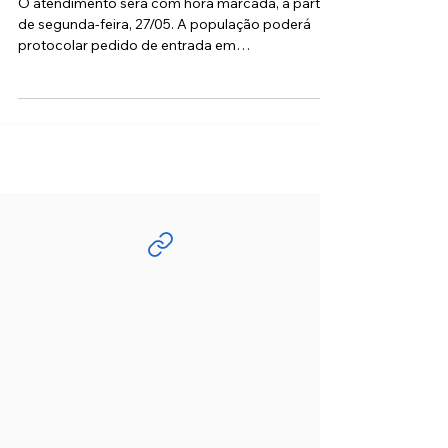
com posto de atendimento do INSS
O atendimento será com hora marcada, a partir
de segunda-feira, 27/05. A população poderá
protocolar pedido de entrada em
aposentadorias,...