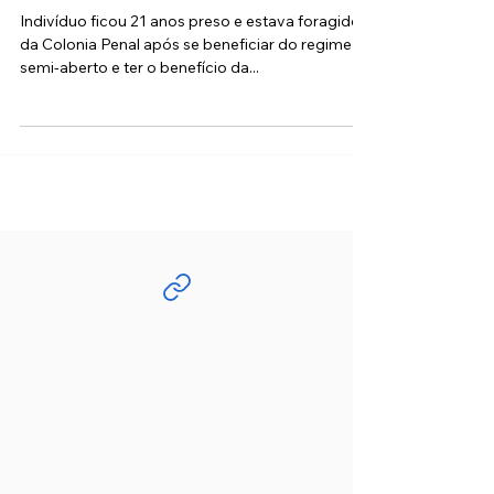
andamento, prende indivíduo
armado e liberta sete vítimas
Indivíduo ficou 21 anos preso e estava foragido
da Colonia Penal após se beneficiar do regime
semi-aberto e ter o benefício da...