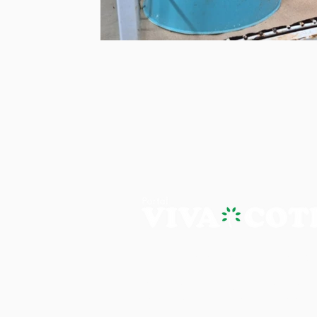
PORTAL VIVA COTIA - A NOTÍ
Os artigos, reportagens e comentári
Portal Viva e são de inteira responsab