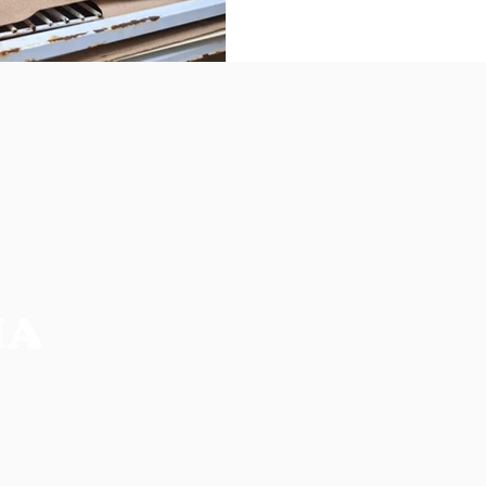
NO
CIA MAIS COMPLETA DA REGIÃO
os, não refletem necessariamente a opinião do
ilidade de seus autores.
CO