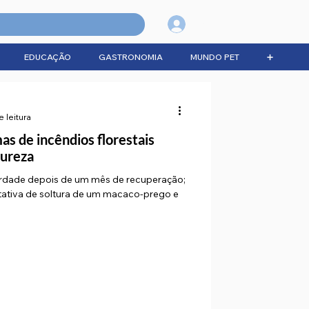
Login
EDUCAÇÃO
GASTRONOMIA
MUNDO PET
➕
e leitura
as de incêndios florestais
tureza
rdade depois de um mês de recuperação;
ativa de soltura de um macaco-prego e