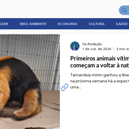
AZER
MEIO AMBIENTE
ECONOMIA
CULTURA
SAÚDE
Da Redação
1 de out. de 2024
3 min d
Primeiros animais vítim
começam a voltar à na
Tamanduá-mirim ganhou a libe
na próxima semana há a expect
uma...