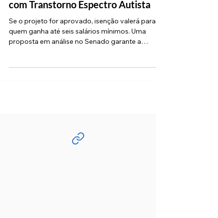
TEA: Projeto que tramita no Senado
garante isenção no IR para pessoas
com Transtorno Espectro Autista
Se o projeto for aprovado, isenção valerá para
quem ganha até seis salários mínimos. Uma
proposta em análise no Senado garante a
pessoas...