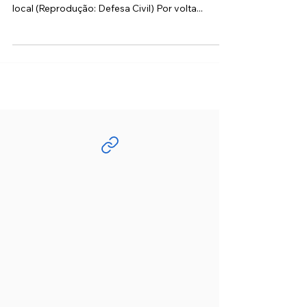
Uma das vítimas foi resgatada com uma fratura
na perna. A outra não resistiu e veio a óbito no
local (Reprodução: Defesa Civil) Por volta...