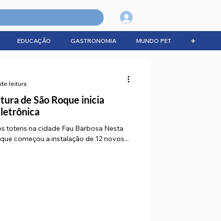
Login
EDUCAÇÃO
GASTRONOMIA
MUNDO PET
➕
de leitura
ura de São Roque inicia
letrônica
os totens na cidade Fau Barbosa Nesta
que começou a instalação de 12 novos...