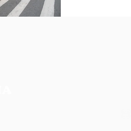
NO
CIA MAIS COMPLETA DA REGIÃO
os, não refletem necessariamente a opinião do
ilidade de seus autores.
CO