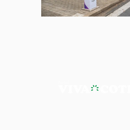
PORTAL VIVA COTIA - A NOTÍ
Os artigos, reportagens e comentári
Portal Viva e são de inteira responsab