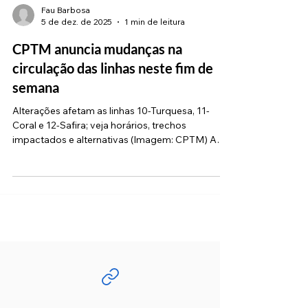
Fau Barbosa
5 de dez. de 2025
1 min de leitura
CPTM anuncia mudanças na
circulação das linhas neste fim de
semana
Alterações afetam as linhas 10-Turquesa, 11-
Coral e 12-Safira; veja horários, trechos
impactados e alternativas (Imagem: CPTM) A
CPTM terá alterações na circulação dos trens
neste fim de semana, 6 e 7 de dezembro , devido
a obras de manutenção, melhorias e
modernização na via férrea. Os ajustes
operacionais afetam as linhas 10-Turquesa, 11-
Coral e 12-Safira, além do serviço Expresso
Aeroporto . Na Linha 10-Turquesa, no domingo