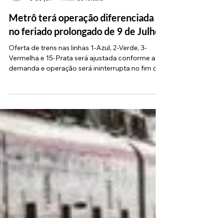
Fau Barbosa
8 de jul.
1 min de leitura
Metrô terá operação diferenciada
no feriado prolongado de 9 de Julho
Oferta de trens nas linhas 1-Azul, 2-Verde, 3-
Vermelha e 15-Prata será ajustada conforme a
demanda e operação será ininterrupta no fim de
semana (Divulgação) Durante o feriado
prolongado da Revolução Constitucionalista de
1932 (9 de Julho), as linhas operadas pelo Metrô
de São Paulo terão uma programação especial
na oferta de trens para acompanhar a
movimentação dos passageiros. Confira como
fica o esquema de funcionamento para cada dia:
Programação dos Trens Quinta-feira (9/