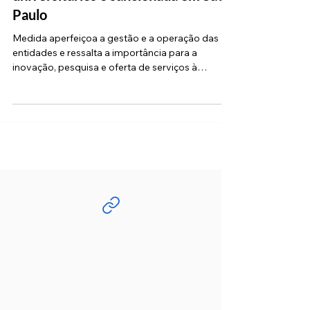
Lei que fortalece hospitais
universitários é sancionada em São
Paulo
Medida aperfeiçoa a gestão e a operação das
entidades e ressalta a importância para a
inovação, pesquisa e oferta de serviços à
população...