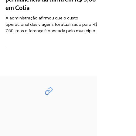
subsídio no transporte e garante
permanência da tarifa em R$ 5,30
em Cotia
A administração afirmou que o custo
operacional das viagens foi atualizado para R$
7,50, mas diferença é bancada pelo município
(Juliano Barbosa/PMC) Com o objetivo de
ampliar a transparência e esclarecer as dúvidas
surgidas após a divulgação do custo operacional
das viagens, a Prefeitura de Cotia informou que a
tarifa pública do sistema de transporte coletivo
municipal permanece em R$ 5,30 para os
passageiros. A administração se posicionou
após ser questionada pela reportage