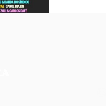
NO
CIA MAIS COMPLETA DA REGIÃO
os, não refletem necessariamente a opinião do
ilidade de seus autores.
CO