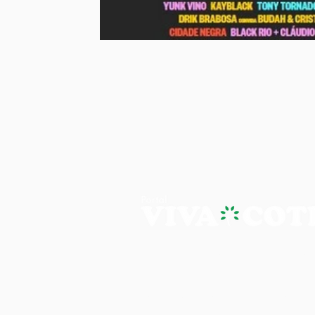
PORTAL VIVA COTIA - A NOTÍ
Os artigos, reportagens e comentári
Portal Viva e são de inteira responsab