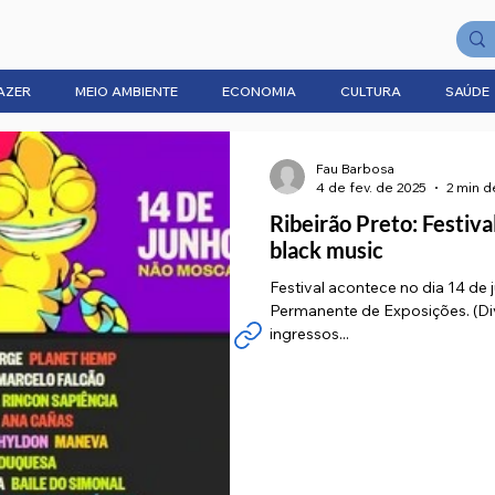
AZER
MEIO AMBIENTE
ECONOMIA
CULTURA
SAÚDE
Fau Barbosa
4 de fev. de 2025
2 min de
Ribeirão Preto: Festiva
black music
Festival acontece no dia 14 de
Permanente de Exposições. (Divulgação: João Rock) A venda de
ingressos...