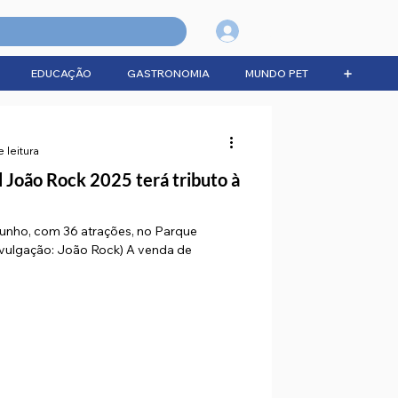
Login
EDUCAÇÃO
GASTRONOMIA
MUNDO PET
➕
 leitura
l João Rock 2025 terá tributo à
 junho, com 36 atrações, no Parque