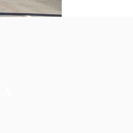
NO
CIA MAIS COMPLETA DA REGIÃO
os, não refletem necessariamente a opinião do
ilidade de seus autores.
CO