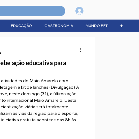
Login
EDUCAÇÃO
GASTRONOMIA
MUNDO PET
➕
a
cebe ação educativa para
o
as atividades do Maio Amarelo com
letagem e kit de lanches (Divulgação) A
ve, neste domingo (31), a última ação
to internacional Maio Amarelo. Desta
cientização viária será totalmente
ilizam as vias da região para o esporte,
 iniciativa gratuita acontece das 8h às