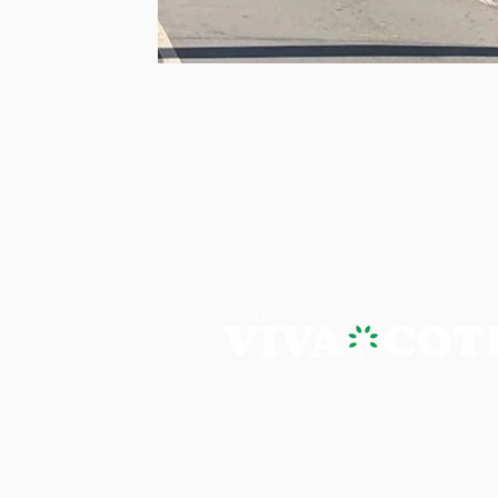
PORTAL VIVA COTIA - A NOTÍ
Os artigos, reportagens e comentári
Portal Viva e são de inteira responsab