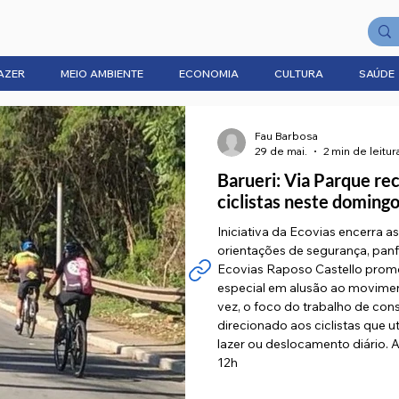
AZER
MEIO AMBIENTE
ECONOMIA
CULTURA
SAÚDE
Fau Barbosa
29 de mai.
2 min de leitur
Barueri: Via Parque re
ciclistas neste doming
Iniciativa da Ecovias encerra 
orientações de segurança, panf
Ecovias Raposo Castello promo
especial em alusão ao movimen
vez, o foco do trabalho de cons
direcionado aos ciclistas que ut
lazer ou deslocamento diário. A
12h