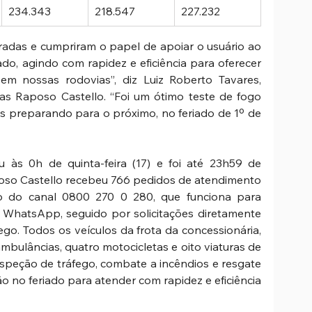
234.343 
218.547 
227.232 
das e cumpriram o papel de apoiar o usuário ao 
do, agindo com rapidez e eficiência para oferecer 
m nossas rodovias”, diz Luiz Roberto Tavares, 
s Raposo Castello. “Foi um ótimo teste de fogo 
s preparando para o próximo, no feriado de 1º de 
 às 0h de quinta-feira (17) e foi até 23h59 de 
poso Castello recebeu 766 pedidos de atendimento 
io do canal 0800 270 0 280, que funciona para 
 WhatsApp, seguido por solicitações diretamente 
go. Todos os veículos da frota da concessionária, 
bulâncias, quatro motocicletas e oito viaturas de 
nspeção de tráfego, combate a incêndios e resgate 
o no feriado para atender com rapidez e eficiência 