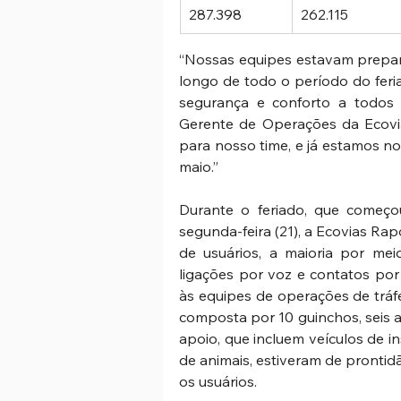
287.398 
262.115 
“Nossas equipes estavam prepara
longo de todo o período do feria
segurança e conforto a todos e
Gerente de Operações da Ecovia
para nosso time, e já estamos no
maio.” 
Durante o feriado, que começou
segunda-feira (21), a Ecovias Ra
de usuários, a maioria por me
ligações por voz e contatos por
às equipes de operações de tráfe
composta por 10 guinchos, seis am
apoio, que incluem veículos de i
de animais, estiveram de prontidã
os usuários. 