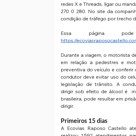
redes X e Threads, ligar ou man
270 0 280. No site da companh
condição de tráfego por trecho d
https://ecoviasraposocastello.co
Durante a viagem, o motorista d
em relação a pedestres e motoc
preventiva do veículo e conferir 
condutor deve evitar uso do celul
legislação de trânsito. A con
dirigir sob efeito de álcool é  
brasileira, pode resultar em pris
dirigir. 
Primeiros 15 dias 
A Ecovias Raposo Castello ate
realizou 1.592 atendimentos na