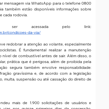
dar mensagem via WhatsApp para o telefone 0800 
ia também estão disponíveis informações sobre 
e cada rodovia. 
Essa página pode ser acessada pelo link: 
m.br/condicoes-da-via/
eve redobrar a atenção ao volante, especialmente 
iclistas. É fundamental realizar a manutenção 
o nível de combustível antes de sair. Além disso, o 
ar, prática que é perigosa, além de proibida pela 
dução segura também envolve responsabilidade: 
infração gravíssima e, de acordo com a legislação 
ão, multa, suspensão ou até cassação do direito de 
ndeu mais de 1.900 solicitações de usuários e 
s vias nos quinze primeiros dias da concessão. 