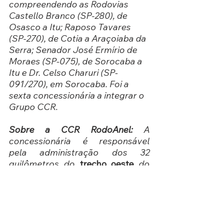
compreendendo as Rodovias 
Castello Branco (SP-280), de 
Osasco a Itu; Raposo Tavares 
(SP-270), de Cotia a Araçoiaba da 
Serra; Senador José Ermírio de 
Moraes (SP-075), de Sorocaba a 
Itu e Dr. Celso Charuri (SP-
091/270), em Sorocaba. Foi a 
sexta concessionária a integrar o 
Grupo CCR.
Sobre a CCR RodoAnel:
 A 
concessionária é responsável 
pela administração dos 32 
quilômetros do 
trecho oeste
 do 
Rodoanel Mário Covas, 
importante via que integra as 
Rodovias Raposo Tavares, 
Castello Branco, Anhangüera, 
Bandeirantes e Régis Bittencourt. 