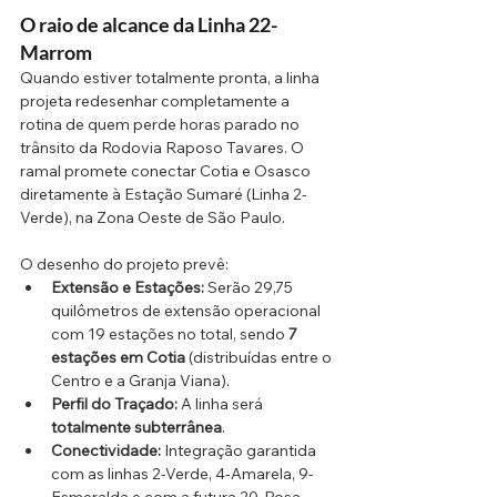
O raio de alcance da Linha 22-
Marrom
Quando estiver totalmente pronta, a linha 
projeta redesenhar completamente a 
rotina de quem perde horas parado no 
trânsito da Rodovia Raposo Tavares. O 
ramal promete conectar Cotia e Osasco 
diretamente à Estação Sumaré (Linha 2-
Verde), na Zona Oeste de São Paulo.
O desenho do projeto prevê:
Extensão e Estações:
 Serão 29,75 
quilômetros de extensão operacional 
com 19 estações no total, sendo 
7 
estações em Cotia
 (distribuídas entre o 
Centro e a Granja Viana).
Perfil do Traçado:
 A linha será 
totalmente subterrânea
.
Conectividade:
 Integração garantida 
com as linhas 2-Verde, 4-Amarela, 9-
Esmeralda e com a futura 20-Rosa.