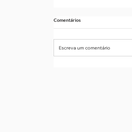
Comentários
Escreva um comentário
Assédio eleitoral: Justiça do
Trabalho intensifica alerta
durante o período eleitoral