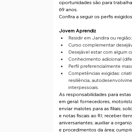
oportunidades são para trabalh
69 anos.
Confira a seguir os perfis exigido
Jovem Aprendiz
Residir em Jandira ou região;
Curso complementar desejáve
Desejável estar com algum c
Conhecimento adicional (dife
Perfil preferencialmente masc
Competências exigidas: criat
resiliência, autodesenvolvime
interpessoais.
As responsabilidades para estas 
em geral: fornecedores, motoristas,
enviar malotes para as filiais; sol
e notas fiscais ao RI; receber ite
aniversariantes; auxiliar a organi
e procedimentos da área; cumpri