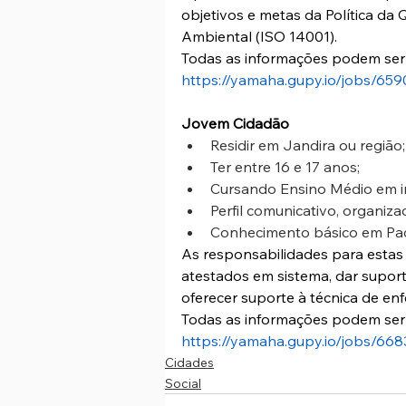
objetivos e metas da Política da
Ambiental (ISO 14001). 
Todas as informações podem ser 
https://yamaha.gupy.io/jobs/65
Jovem Cidadão
Residir em Jandira ou região;
Ter entre 16 e 17 anos;
Cursando Ensino Médio em in
Perfil comunicativo, organiza
Conhecimento básico em Paco
As responsabilidades para estas 
atestados em sistema, dar supor
oferecer suporte à técnica de en
Todas as informações podem ser 
https://yamaha.gupy.io/jobs/668
Cidades
Social