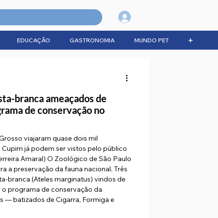
Login
EDUCAÇÃO
GASTRONOMIA
MUNDO PET
➕
sta-branca ameaçados de
grama de conservação no
rosso viajaram quase dois mil
e Cupim já podem ser vistos pelo público
rreira Amaral) O Zoológico de São Paulo
a a preservação da fauna nacional. Três
-branca (Ateles marginatus) vindos de
r o programa de conservação da
s — batizados de Cigarra, Formiga e