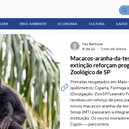
AZER
MEIO AMBIENTE
ECONOMIA
CULTURA
SAÚDE
Fau Barbosa
8 de jul.
2 min de leitura
Macacos-aranha-da-te
extinção reforçam pro
Zoológico de SP
Primatas resgatados em Mato G
quilômetros; Cigarra, Formiga 
(Divulgação: ZooSP/Leandro Fe
recebeu um reforço de peso par
novos macacos-aranha-da-testa
Sinop (MT) passaram a integra
instituição. Os novos moradore
Cupim — percorrera