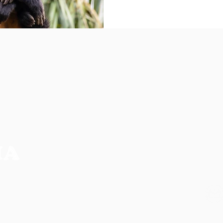
NO
CIA MAIS COMPLETA DA REGIÃO
os, não refletem necessariamente a opinião do
ilidade de seus autores.
CO