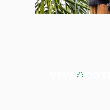
PORTAL VIVA COTIA - A NOTÍ
Os artigos, reportagens e comentári
Portal Viva e são de inteira responsab