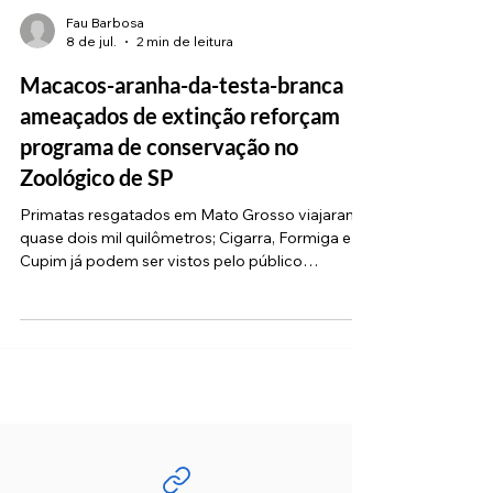
Fau Barbosa
8 de jul.
2 min de leitura
Macacos-aranha-da-testa-branca
ameaçados de extinção reforçam
programa de conservação no
Zoológico de SP
Primatas resgatados em Mato Grosso viajaram
quase dois mil quilômetros; Cigarra, Formiga e
Cupim já podem ser vistos pelo público
(Divulgação: ZooSP/Leandro Ferreira Amaral) O
Zoológico de São Paulo recebeu um reforço de
peso para a preservação da fauna nacional. Três
novos macacos-aranha-da-testa-branca (Ateles
marginatus) vindos de Sinop (MT) passaram a
integrar o programa de conservação da
instituição. Os novos moradores — batizados de