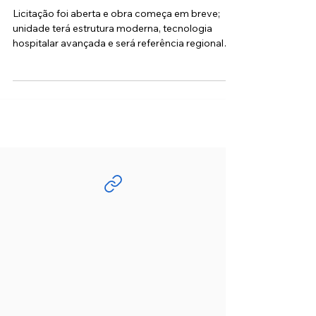
com foco em parto humanizado e
UTI neonatal de ponta
Licitação foi aberta e obra começa em breve;
unidade terá estrutura moderna, tecnologia
hospitalar avançada e será referência regional
no...