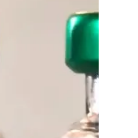
para atender a população brasileira por meio do
SUS. O evento também marcou o início da
vacinação contra a dengue para os prof