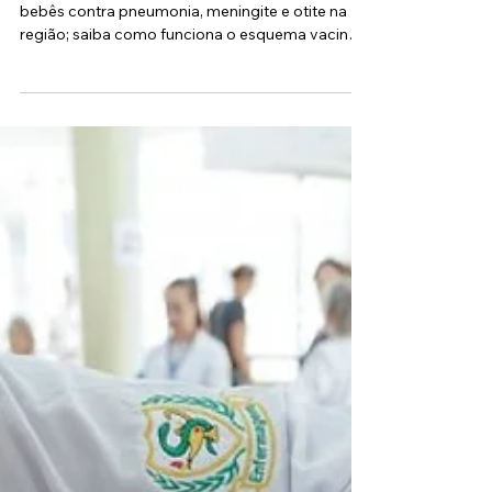
Novo imunizante do SUS amplia a proteção de
bebês contra pneumonia, meningite e otite na
região; saiba como funciona o esquema vacinal
A vacina Pneumo 20 já está disponível
gratuitamente nas Unidades Básicas de Saúde
(UBSs) de Taboão da Serra. O novo imunizante,
recentemente incluído no Calendário Nacional
de Vacinação do SUS, chega para substituir
gradativamente a antiga Pneumo 10, ampliando
de forma significativa a proteção dos bebês com
até 12 meses contra doenças graves c