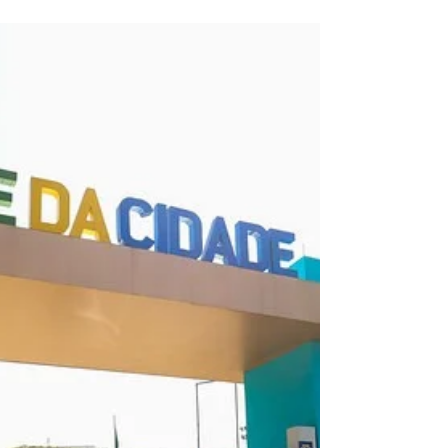
SUS vai substituir papanicolaou por
exame mais sensível ainda este ano
Exame molecular de DNA-HPV para rastreio terá
intervalo de cinco anos A partir deste ano, o
teste citopatológico para a detecção do HPV,...