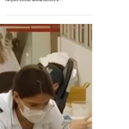
Vacina contra Herpes-Zóster fica
fora do SUS devido alto custo
Vacina, que custaria R$ 5,2 bilhões em cinco
anos, foi rejeitada pela Conitec; veja como o
herpes-zóster afeta idosos e
imunocomprometidos O Ministério da Saúde
oficializou, por meio de portaria publicada no
Diário Oficial da União, a decisão de não
incorporar a vacina contra o herpes-zóster ao
Sistema Único de Saúde (SUS). A análise técnica,
realizada pela Comissão Nacional de
Incorporação de Tecnologias (Conitec), concluiu
que o imunizante possui um custo elevado
demais f