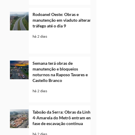
Rodoanel Oeste: Obras e
manutenção em viaduto alteram
tráfego até o dia 9
há 2 dias
Semana terá obras de
manutenção e bloqueios
noturnos na Raposo Tavares e
Castello Branco
há 2 dias
Taboão da Serra: Obras da Linha
4-Amarela do Metrô entram em
fase de escavação contínua
há 2 dias