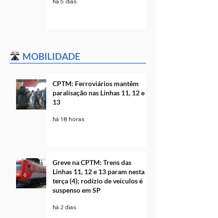
há 5 dias
🛣️
MOBILIDADE
CPTM: Ferroviários mantêm
paralisação nas Linhas 11, 12 e
13
há 18 horas
Greve na CPTM: Trens das
Linhas 11, 12 e 13 param nesta
terça (4); rodízio de veículos é
suspenso em SP
há 2 dias