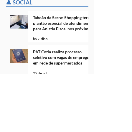
👤 SOCIAL
Taboão da Serra: Shopping terá
plantão especial de atendimento
para Anistia Fiscal nos próximos
dois finais de semana
há 7 dias
PAT Cotia realiza processo
seletivo com vagas de emprego
em rede de supermercados
25 de jul.
Procon-SP abre consulta pública
virtual voltada para
consumidores com mais de 60
anos
23 de jul.