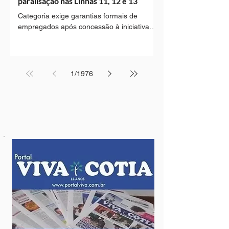
paralisação nas Linhas 11, 12 e 13
Categoria exige garantias formais de
empregados após concessão à iniciativa
privada A greve dos trabalhadores da
Companhia Paulista de Trens
Metropolitanos (CPTM) segue mantida
após decisão tomada em assembleia
1
/
1976
encerrada por volta das 19h30, na sede da
Central Única dos Trabalhadores (CUT), no
Brás. A mobilização afeta o funcionamento
das linhas 11-Coral, 12-Safira e 13-Jade,
que atendem a capital e municípios da
Região Metropolitana de São Paulo.
Trânsito A greve, que atinge