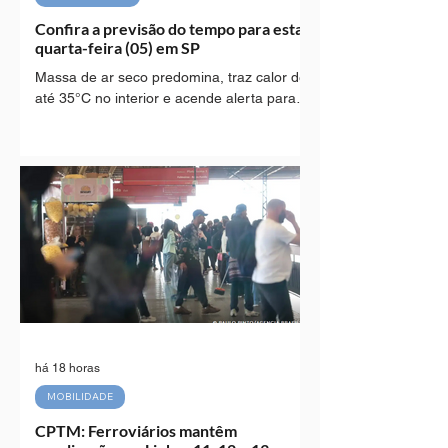
Confira a previsão do tempo para esta
quarta-feira (05) em SP
Massa de ar seco predomina, traz calor de
até 35°C no interior e acende alerta para
baixos índices de umidade no estado
(Divulgação: Defesa Civil) Esta quarta-feira
(05) começou com tempo estável e
temperaturas amenas em todo o Estado de
São Paulo. No Litoral Sul, o dia iniciou com
formação de nevoeiros, que perdem força e
se dissipam gradativamente com o
aquecimento solar ao longo da manhã. A
atuação de uma massa de ar seco garante
tempo firme e predomínio de sol entre
pouca
há 18 horas
MOBILIDADE
CPTM: Ferroviários mantêm