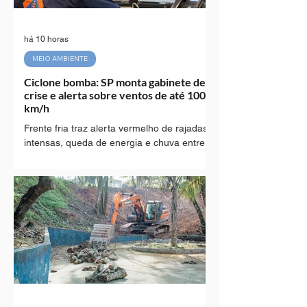
há 10 horas
MEIO AMBIENTE
Ciclone bomba: SP monta gabinete de
crise e alerta sobre ventos de até 100
km/h
Frente fria traz alerta vermelho de rajadas
intensas, queda de energia e chuva entre
quinta e sábado (Divulgação: Defesa Civil
SP) O Governo de São Paulo instala a partir
desta quinta-feira (6) um Gabinete de Crise,
que permanecerá ativo até sábado (8),
para monitorar e responder aos impactos
de uma forte frente fria impulsionada por
um ciclone bomba no Sul do país. A Defesa
Civil do Estado e o Centro de
Gerenciamento de Emergências (CGE)
alertam para rajadas de vento que pod