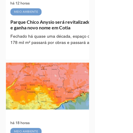
há 12 horas
MEIO AMBIENTE
Parque Chico Anysio será revitalizado
e ganha novo nome em Cotia
Fechado há quase uma década, espaço de
178 mil m² passará por obras e passará a
se chamar Parque Ecológico Chico Mendes
O antigo Parque Chico Anysio, em Cotia,
finalmente começará a ser revitalizado após
quase dez anos de portões fechados. A
Secretaria do Verde e Meio Ambiente da
Prefeitura de Cotia deu início às obras de
infraestrutura que vão transformar os
178.696,28 metros quadrados da área em
um espaço voltado à convivência, esportes,
lazer e preservação ambiental. Com a
há 18 horas
MEIO AMBIENTE