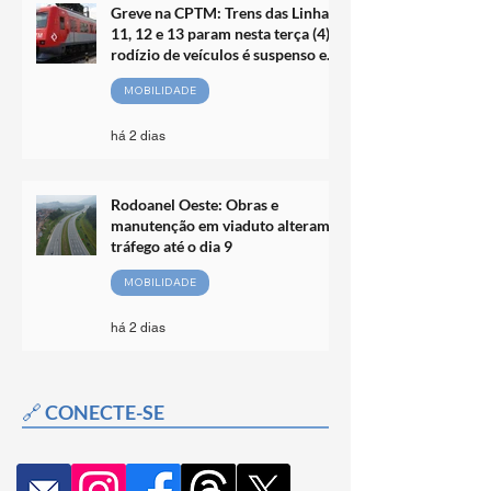
Greve na CPTM: Trens das Linhas
11, 12 e 13 param nesta terça (4);
rodízio de veículos é suspenso em
SP
MOBILIDADE
há 2 dias
Rodoanel Oeste: Obras e
manutenção em viaduto alteram
tráfego até o dia 9
MOBILIDADE
há 2 dias
🔗 CONECTE-SE