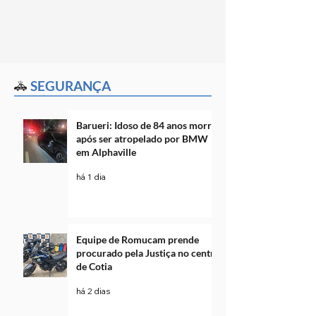
🚓
SEGURANÇA
Barueri: Idoso de 84 anos morre
após ser atropelado por BMW
em Alphaville
há 1 dia
Equipe de Romucam prende
procurado pela Justiça no centro
de Cotia
há 2 dias