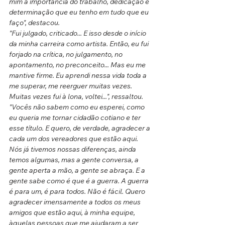
mim a importância do trabalho, dedicação e 
determinação que eu tenho em tudo que eu 
faço", destacou.
"Fui julgado, criticado... E isso desde o início 
da minha carreira como artista. Então, eu fui 
forjado na crítica, no julgamento, no 
apontamento, no preconceito... Mas eu me 
mantive firme. Eu aprendi nessa vida toda a 
me superar, me reerguer muitas vezes. 
Muitas vezes fui à lona, voltei...", ressaltou.
"Vocês não sabem como eu esperei, como 
eu queria me tornar cidadão cotiano e ter 
esse título. E quero, de verdade, agradecer a 
cada um dos vereadores que estão aqui. 
Nós já tivemos nossas diferenças, ainda 
temos algumas, mas a gente conversa, a 
gente aperta a mão, a gente se abraça. E a 
gente sabe como é que é a guerra. A guerra 
é para um, é para todos. Não é fácil. Quero 
agradecer imensamente a todos os meus 
amigos que estão aqui, à minha equipe, 
àquelas pessoas que me ajudaram a ser 