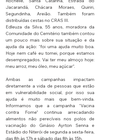
Rochelle, Santa Catarina, Estrada do 
Jacarandá, Chácara Moraes, Quiriri, 
Segundinha, Areião. Também foram 
distribuídas cestas no CRAS III.
Edleuza da Silva, 55 anos, moradora da 
Comunidade do Cemitério também contou 
um pouco mais sobre sua situação e da 
ajuda da ação: “foi uma ajuda muito boa. 
Hoje nem café eu tomei, porque estamos 
desempregados. Vai ter meu almoço hoje: 
meu arroz, meu óleo, meu açúcar”. 
Ambas as campanhas impactam 
diretamente a vida de pessoas que estão 
em vulnerabilidade social, por isso sua 
ajuda é muito mais que bem-vinda. 
Informamos que a campanha “Vacina 
contra Fome” continua arrecadando 
alimentos não perecíveis nos polos de 
vacinação do Ginásio Ayrton Senna e 
Estádio do Niterói de segunda a sexta-feira, 
das 8h às 17h e sábado das 8h às 15h.