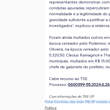
representantes demonstrar, com 
condutas apuradas repercutiram
normalidade e a legitimidade do p
gravidade suficiente a justificar 
investigados”, explicou a relatora.
Foram ainda multados outros env
época vereador pelo Podemos, m
Oliveira, na época vereador pelo
5.320,50; Clecius Ramagnoli e Tha
municipais, multados em R$ 15.00
chefe de gabinete do prefeito, m
Cabe recurso ao TSE.
Processo: 
0600399-55.2024.6.26
Com informações do TRE-SP
Portal Viva
Embu das Artes
TRE-SP
conduta 
Política