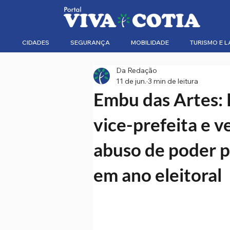
CIDADES
SEGURANÇA
MOBILIDADE
TURISMO E L
Da Redação
11 de jun.
3 min de leitura
Embu das Artes: P
vice-prefeita e 
abuso de poder p
em ano eleitoral