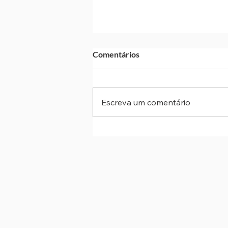
Comentários
Escreva um comentário
Assédio eleitoral: Justiça do
Trabalho intensifica alerta
durante o período eleitoral