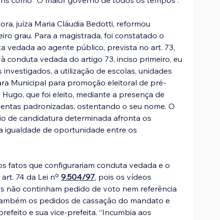
ans como "O maior governo de todos os tempos". 
ora, juíza Maria Cláudia Bedotti, reformou 
ro grau. Para a magistrada, foi constatado o 
 vedada ao agente público, prevista no art. 73, 
 à conduta vedada do artigo 73, inciso primeiro, eu 
investigados, a utilização de escolas, unidades 
a Municipal para promoção eleitoral de pré-
 Hugo, que foi eleito, mediante a presença de 
mentas padronizadas, ostentando o seu nome. O 
io de candidatura determinada afronta os 
a igualdade de oportunidade entre os 
ros fatos que configurariam conduta vedada e o 
rt. 74 da Lei nº 
9.504/97
, pois os vídeos 
s não continham pedido de voto nem referência 
 também os pedidos de cassação do mandato e 
refeito e sua vice-prefeita. “Incumbia aos 