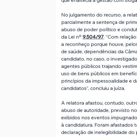
que enaltecia a gestão com slog
No julgamento do recurso, a relat
parcialmente a sentença de primei
abuso de poder político e conduta
da Lei nº 
9.504/97
. “Com relação
a reconheço porque houve, pelos 
de saúde, dependências da Câmar
candidato, no caso, o investigado
agentes públicos trajando vesti
uso de bens públicos em benefíc
princípios da impessoalidade e d
candidatos”, concluiu a juíza.
A relatora afastou, contudo, out
abuso de autoridade, previsto no a
exibidos nos eventos impugnado
à candidatura. Foram afastados
declaração de inelegibilidade do p