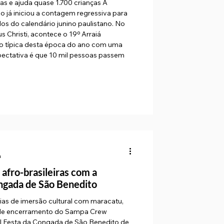
ras e ajuda quase 1.700 crianças A
o já iniciou a contagem regressiva para
s do calendário junino paulistano. No
s Christi, acontece o 19º Arraiá
ão típica desta época do ano com uma
pectativa é que 10 mil pessoas passem
a
 afro-brasileiras com a
ongada de São Benedito
ias de imersão cultural com maracatu,
 de encerramento do Sampa Crew
al Festa da Congada de São Benedito de