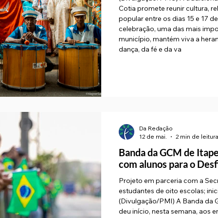
Cotia promete reunir cultura, r
popular entre os dias 15 e 17 d
celebração, uma das mais impo
município, mantém viva a heran
dança, da fé e da va
Da Redação
12 de mai.
2 min de leitur
Banda da GCM de Itapevi
com alunos para o Desf
Projeto em parceria com a Sec
estudantes de oito escolas; ini
(Divulgação/PMI) A Banda da G
deu início, nesta semana, aos 