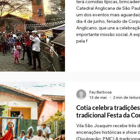
terá comidas típicas, brincadei
Catedral Anglicana de São Paul
um dos eventos mais aguardado
dia 4 de junho, feriado de Corpu
Anglicano, que une a celebraç
importante missão social. A ex
pela f
Fau Barbosa
13 de mai.
2 min de leitur
Cotia celebra tradições
tradicional Festa da C
Vila São Joaquim recebe três d
encenações históricas e show
(Divulgação: PMC) A tradicion