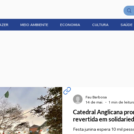
AZER
MEIO AMBIENTE
ECONOMIA
CULTURA
SAÚDE
Fau Barbosa
14 de mai.
1 min de leitur
Catedral Anglicana pr
revertida em solidarie
Festa junina espera 10 mil pess