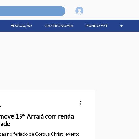
Login
EDUCAÇÃO
GASTRONOMIA
MUNDO PET
➕
a
omove 19º Arraiá com renda
dade
oas no feriado de Corpus Christi; evento