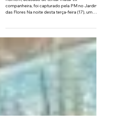
18 de jun. de 2025
1 min de leitura
Procurado por homicídio é preso
durante operação policial em
Osasco
Homem, acusado de tentar matar ex-
companheira, foi capturado pela PM no Jardim
das Flores Na noite desta terça-feira (17), um
homem...