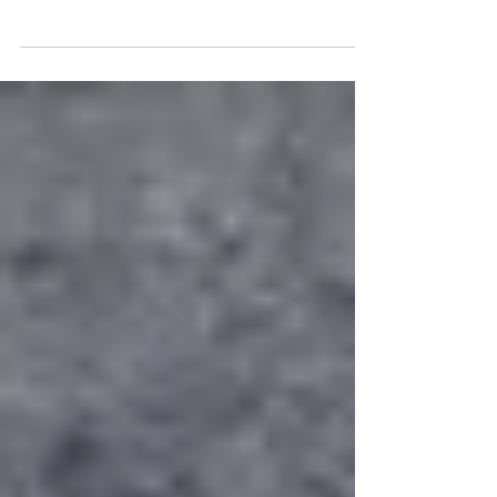
prisional; entorpecentes seriam engolidos e
levados para o presídio de Bauru Dois homens...